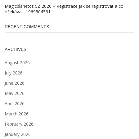
Magicplanetcz CZ 2026 – Registrace Jak se registrovat a co
očekávat -1969504531
RECENT COMMENTS
ARCHIVES
August 2026
July 2026
June 2026
May 2026
April 2026
March 2026
February 2026
January 2026