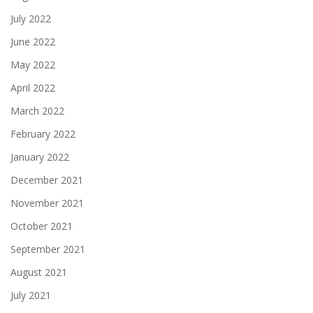
July 2022
June 2022
May 2022
April 2022
March 2022
February 2022
January 2022
December 2021
November 2021
October 2021
September 2021
August 2021
July 2021