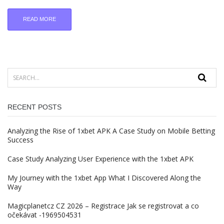
READ MORE
RECENT POSTS
Analyzing the Rise of 1xbet APK A Case Study on Mobile Betting
Success
Case Study Analyzing User Experience with the 1xbet APK
My Journey with the 1xbet App What I Discovered Along the
Way
Magicplanetcz CZ 2026 – Registrace Jak se registrovat a co
očekávat -1969504531