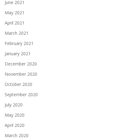
June 2021
May 2021
April 2021
March 2021
February 2021
January 2021
December 2020
November 2020
October 2020
September 2020
July 2020
May 2020
April 2020
March 2020