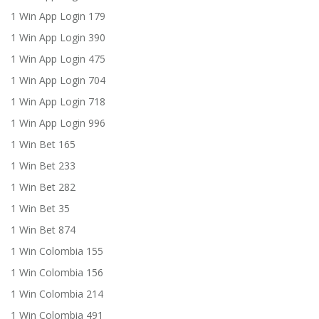
1 Win App Login 179
1 Win App Login 390
1 Win App Login 475
1 Win App Login 704
1 Win App Login 718
1 Win App Login 996
1 Win Bet 165
1 Win Bet 233
1 Win Bet 282
1 Win Bet 35
1 Win Bet 874
1 Win Colombia 155
1 Win Colombia 156
1 Win Colombia 214
1 Win Colombia 491