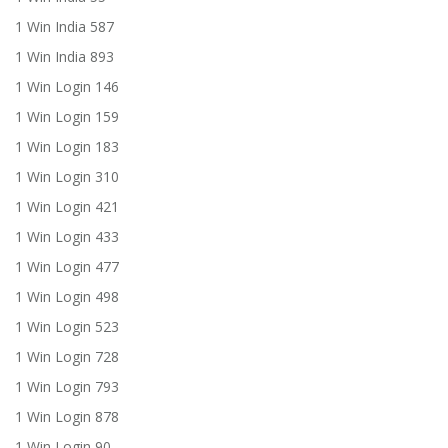
1 Win India 587
1 Win India 893
1 Win Login 146
1 Win Login 159
1 Win Login 183
1 Win Login 310
1 Win Login 421
1 Win Login 433
1 Win Login 477
1 Win Login 498
1 Win Login 523
1 Win Login 728
1 Win Login 793
1 Win Login 878
1 Win Login 90