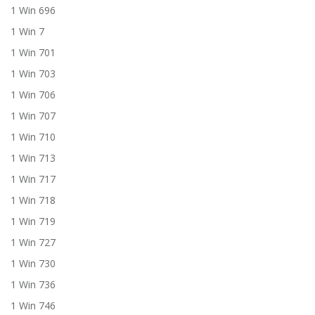
1 Win 696
1 Win 7
1 Win 701
1 Win 703
1 Win 706
1 Win 707
1 Win 710
1 Win 713
1 Win 717
1 Win 718
1 Win 719
1 Win 727
1 Win 730
1 Win 736
1 Win 746