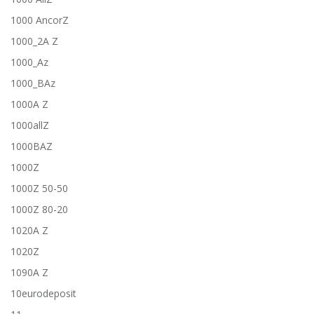
1000 AncorZ
1000_2A Z
1000_Az
1000_BAz
1000A Z
1000allZ
1000BAZ
1000Z
1000Z 50-50
1000Z 80-20
1020A Z
1020Z
1090A Z
10eurodeposit