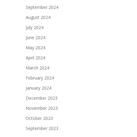
September 2024
August 2024
July 2024
June 2024
May 2024
April 2024
March 2024
February 2024
January 2024
December 2023
November 2023
October 2023
September 2023