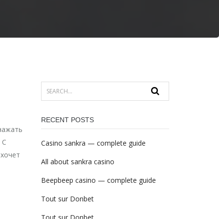
RECENT POSTS
 нажать
 С
Casino sankra — complete guide
ахочет
All about sankra casino
Beepbeep casino — complete guide
Tout sur Donbet
Tout sur Donbet