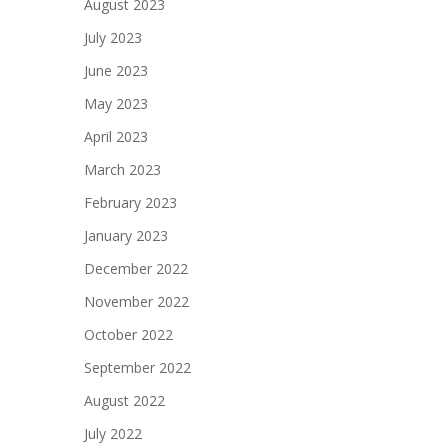
August 2023
July 2023
June 2023
May 2023
April 2023
March 2023
February 2023
January 2023
December 2022
November 2022
October 2022
September 2022
August 2022
July 2022