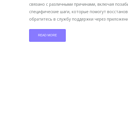
связано с различными причинами, включая позабы
специфические шаги, которые помогут восстанови
обратитесь в службу поддержки через приложени
READ MORE