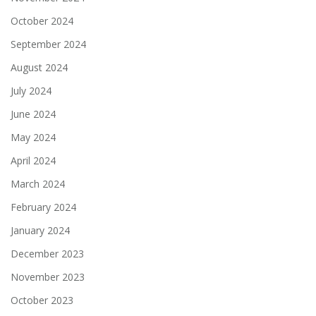
October 2024
September 2024
August 2024
July 2024
June 2024
May 2024
April 2024
March 2024
February 2024
January 2024
December 2023
November 2023
October 2023