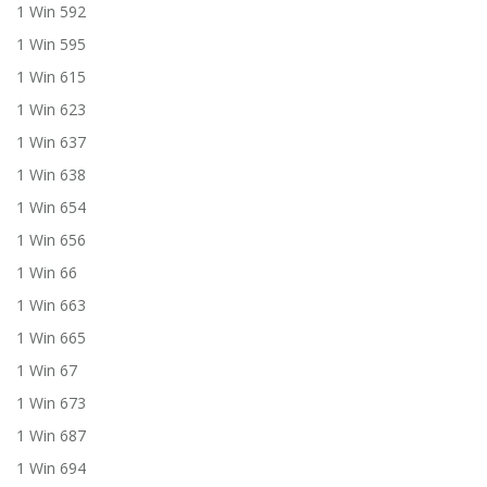
1 Win 592
1 Win 595
1 Win 615
1 Win 623
1 Win 637
1 Win 638
1 Win 654
1 Win 656
1 Win 66
1 Win 663
1 Win 665
1 Win 67
1 Win 673
1 Win 687
1 Win 694