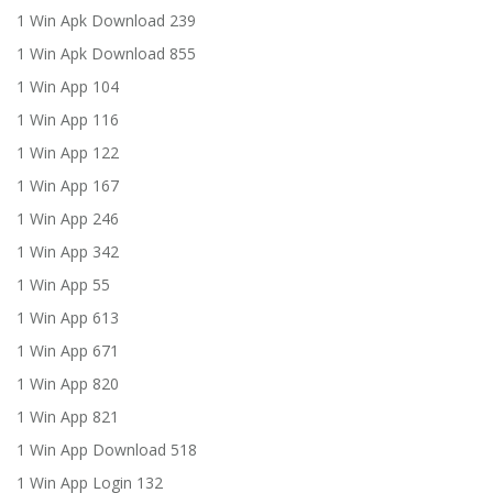
1 Win Apk Download 239
1 Win Apk Download 855
1 Win App 104
1 Win App 116
1 Win App 122
1 Win App 167
1 Win App 246
1 Win App 342
1 Win App 55
1 Win App 613
1 Win App 671
1 Win App 820
1 Win App 821
1 Win App Download 518
1 Win App Login 132