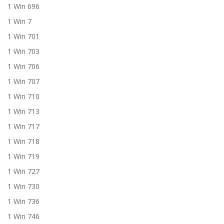
1 Win 696
1 Win 7
1 Win 701
1 Win 703
1 Win 706
1 Win 707
1 Win 710
1 Win 713
1 Win 717
1 Win 718
1 Win 719
1 Win 727
1 Win 730
1 Win 736
1 Win 746