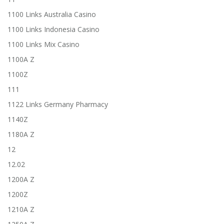
1100 Links Australia Casino
1100 Links Indonesia Casino
1100 Links Mix Casino
1100A Z
1100Z
111
1122 Links Germany Pharmacy
1140Z
1180A Z
12
12.02
1200A Z
1200Z
1210A Z