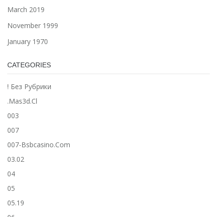
March 2019
November 1999
January 1970
CATEGORIES
! Без Рубрики
.mas3d.cl
003
007
007-Bsbcasino.com
03.02
04
05
05.19