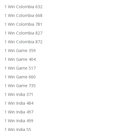
1 Win Colombia 632
1 Win Colombia 668
1 Win Colombia 781
1 Win Colombia 827
1 Win Colombia 872
1 Win Game 359
1 Win Game 404
1 Win Game 517
1 Win Game 660
1 Win Game 735
1 Win India 371
1 Win India 484
1 Win India 497
1 Win India 499
1 Win India 55