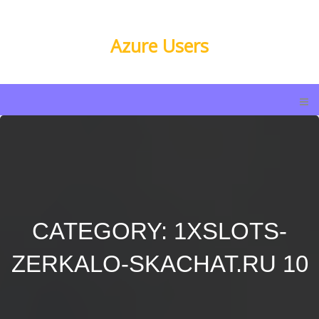
Azure Users
CATEGORY: 1XSLOTS-
ZERKALO-SKACHAT.RU 10