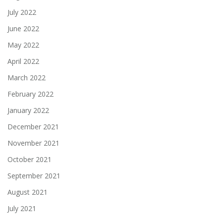
July 2022
June 2022
May 2022
April 2022
March 2022
February 2022
January 2022
December 2021
November 2021
October 2021
September 2021
August 2021
July 2021