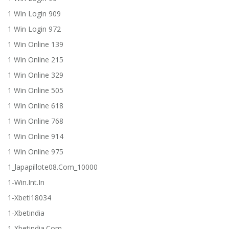
1 Win Login 909
1 Win Login 972
1 Win Online 139
1 Win Online 215
1 Win Online 329
1 Win Online 505
1 Win Online 618
1 Win Online 768
1 Win Online 914
1 Win Online 975
1_lapapillote08.com_10000
1-Win.int.in
1-Xbeti18034
1-Xbetindia
1-Xbetindia.com