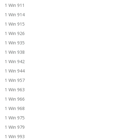
1 Win 911
1 Win 914
1 Win 915
1 Win 926
1 Win 935
1 Win 938
1 Win 942
1 Win 944
1 Win 957
1 Win 963
1 Win 966
1 Win 968
1 Win 975
1 Win 979
1 Win 993