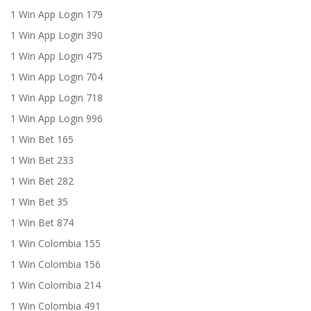
1 Win App Login 179
1 Win App Login 390
1 Win App Login 475
1 Win App Login 704
1 Win App Login 718
1 Win App Login 996
1 Win Bet 165
1 Win Bet 233
1 Win Bet 282
1 Win Bet 35
1 Win Bet 874
1 Win Colombia 155
1 Win Colombia 156
1 Win Colombia 214
1 Win Colombia 491