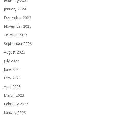
February 2024
January 2024
December 2023
November 2023
October 2023
September 2023
August 2023
July 2023
June 2023
May 2023
April 2023
March 2023
February 2023
January 2023