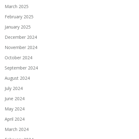
March 2025
February 2025
January 2025
December 2024
November 2024
October 2024
September 2024
August 2024
July 2024
June 2024
May 2024
April 2024
March 2024