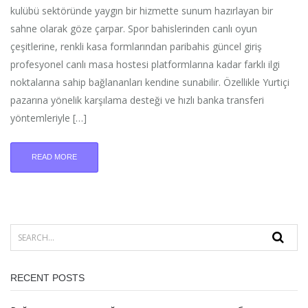
kulübü sektöründe yaygın bir hizmette sunum hazırlayan bir
sahne olarak göze çarpar. Spor bahislerinden canlı oyun
çeşitlerine, renkli kasa formlarından paribahis güncel giriş
profesyonel canlı masa hostesi platformlarına kadar farklı ilgi
noktalarına sahip bağlananları kendine sunabilir. Özellikle Yurtiçi
pazarına yönelik karşılama desteği ve hızlı banka transferi
yöntemleriyle […]
READ MORE
RECENT POSTS