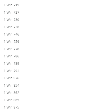
1 Win 719
1 Win 727
1 Win 730
1 Win 736
1 Win 746
1 Win 759
1 Win 778
1 Win 786
1 Win 789
1 Win 794
1 Win 826
1 Win 854
1 Win 862
1 Win 865
1 Win 875