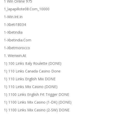
1 Win Online 975
1_lapapillote08.com_10000
1-Win.int.in
1-Xbeti18034
1-Xbetindia
1-Xbetindia.com
1-Xbetmorocco
1. Wienwin.at
1) 100 Links Italy Roulette (DONE)
1) 110 Links Canada Casino Done
1) 110 Links English Mix DONE
1) 110 Links Mix Casino (DONE)
1) 1100 Links English Frt Trigger DONE
1) 1100 Links Mix Casino (1-DK) (DONE)
1) 1100 Links Mix Casino (2-SW) DONE