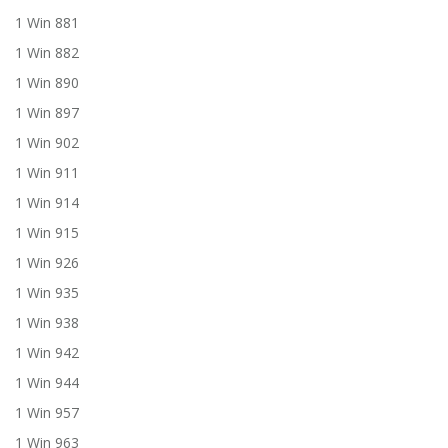
1 Win 881
1 Win 882
1 Win 890
1 Win 897
1 Win 902
1 Win 911
1 Win 914
1 Win 915
1 Win 926
1 Win 935
1 Win 938
1 Win 942
1 Win 944
1 Win 957
1 Win 963