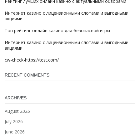
Рейтинг лучших онлайн казино с актуальными обзорами
Интернет казино с лицензионными слотами и выгодными
акциями
Топ рейтинг онлайн казино для безопасной игры
Интернет казино с лицензионными слотами и выгодными
акциями
cw-check-https://test.com/
RECENT COMMENTS
ARCHIVES
August 2026
July 2026
June 2026