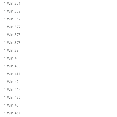
1 Win 351
1 Win 359
1 Win 362
1 Win 372
1 Win 373
1 Win 378
1 Win 38
1 Win 4
1 Win 409
1 Win 411
1 Win 42
1 Win 424
1 Win 430
1 Win 45
1 Win 461