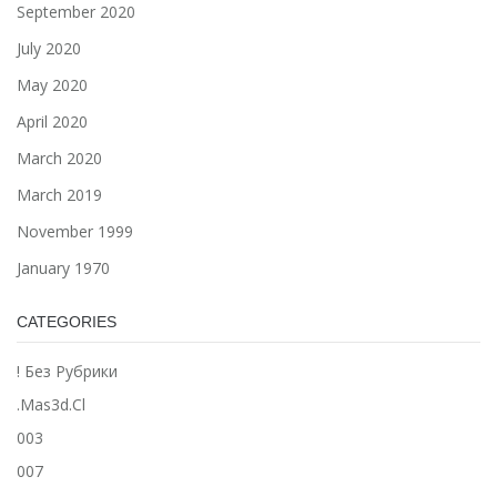
September 2020
July 2020
May 2020
April 2020
March 2020
March 2019
November 1999
January 1970
CATEGORIES
! Без Рубрики
.mas3d.cl
003
007