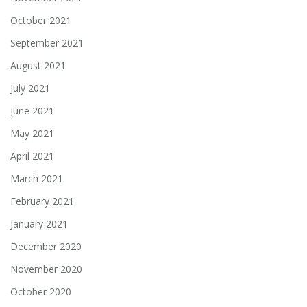
October 2021
September 2021
August 2021
July 2021
June 2021
May 2021
April 2021
March 2021
February 2021
January 2021
December 2020
November 2020
October 2020