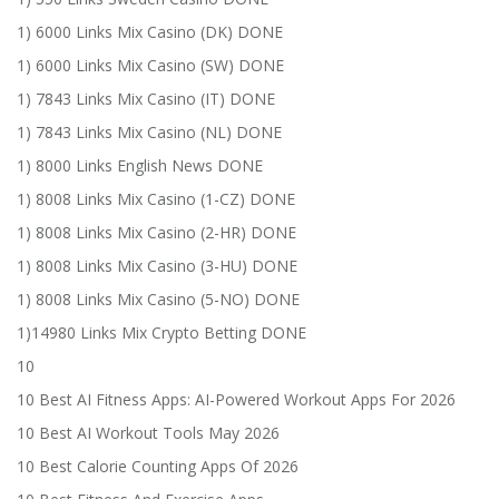
1) 6000 Links Mix Casino (DK) DONE
1) 6000 Links Mix Casino (SW) DONE
1) 7843 Links Mix Casino (IT) DONE
1) 7843 Links Mix Casino (NL) DONE
1) 8000 Links English News DONE
1) 8008 Links Mix Casino (1-CZ) DONE
1) 8008 Links Mix Casino (2-HR) DONE
1) 8008 Links Mix Casino (3-HU) DONE
1) 8008 Links Mix Casino (5-NO) DONE
1)14980 Links Mix Crypto Betting DONE
10
10 Best AI Fitness Apps: AI-Powered Workout Apps For 2026
10 Best AI Workout Tools May 2026
10 Best Calorie Counting Apps Of 2026