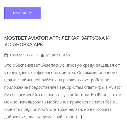
READ MORE
MOSTBET AVIATOR APP: ЛЕГКАЯ ЗАГРУЗКА И
УСТАНОВКА APK
January 1, 1970
/
By
Carlos Leon
Это обеспечивает безопасную игровую среду, защищая от
утечек данных и финансовых рисков. Оптимизированное с
целью стабильной работы на различных устройствах,
приложение предоставляет забористый опыт игры в Aviator
без ограничений, связанных с устройством. На iPhone тоже
можно использовать мобильное приложение мостбет УЗ.
Скачать предлог App Store тоже нельзя, но вы можете
добавить ярлык на домашний экран. […]