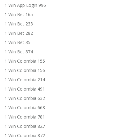
1 Win App Login 996
1 Win Bet 165
1 Win Bet 233
1 Win Bet 282
1 Win Bet 35
1 Win Bet 874
1 Win Colombia 155
1 Win Colombia 156
1 Win Colombia 214
1 Win Colombia 491
1 Win Colombia 632
1 Win Colombia 668
1 Win Colombia 781
1 Win Colombia 827
1 Win Colombia 872