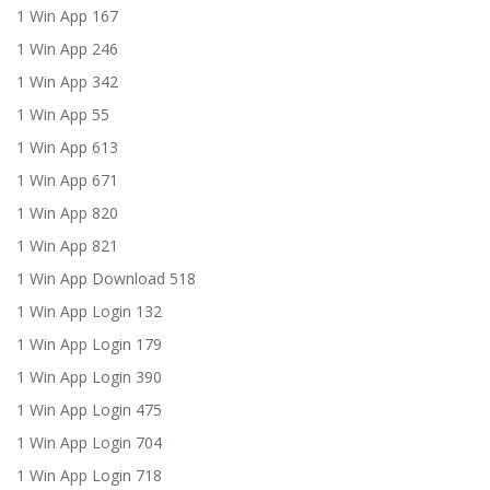
1 Win App 167
1 Win App 246
1 Win App 342
1 Win App 55
1 Win App 613
1 Win App 671
1 Win App 820
1 Win App 821
1 Win App Download 518
1 Win App Login 132
1 Win App Login 179
1 Win App Login 390
1 Win App Login 475
1 Win App Login 704
1 Win App Login 718