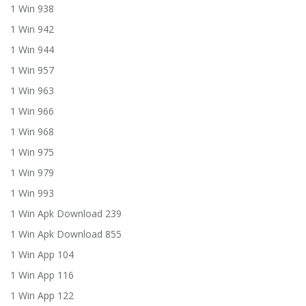
1 Win 938
1 Win 942
1 Win 944
1 Win 957
1 Win 963
1 Win 966
1 Win 968
1 Win 975
1 Win 979
1 Win 993
1 Win Apk Download 239
1 Win Apk Download 855
1 Win App 104
1 Win App 116
1 Win App 122