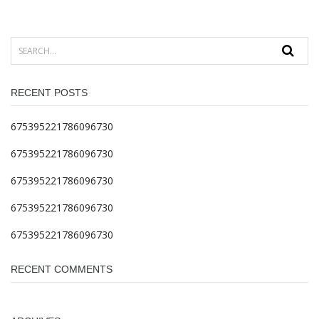
RECENT POSTS
675395221786096730
675395221786096730
675395221786096730
675395221786096730
675395221786096730
RECENT COMMENTS