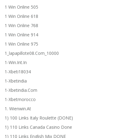
1 Win Online 505
1 Win Online 618
1 Win Online 768
1 Win Online 914
1 Win Online 975
1_lapapillote08.com_10000
1-Win.int.in
1-Xbeti18034
1-Xbetindia
1-Xbetindia.com
1-Xbetmorocco
1. Wienwin.at
1) 100 Links Italy Roulette (DONE)
1) 110 Links Canada Casino Done
1) 110 Links English Mix DONE