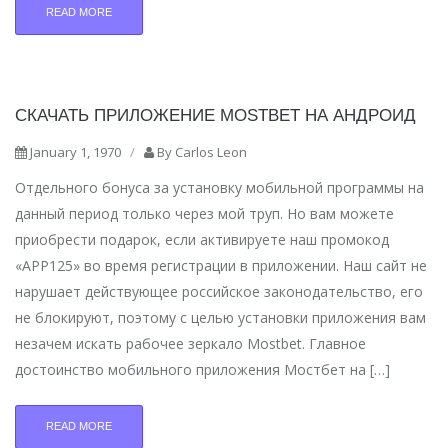
READ MORE
СКАЧАТЬ ПРИЛОЖЕНИЕ MOSTBET НА АНДРОИД
January 1, 1970
/
By
Carlos Leon
Отдельного бонуса за установку мобильной программы на
данный период только через мой труп. Но вам можете
приобрести подарок, если активируете наш промокод
«APP125» во время регистрации в приложении. Наш сайт не
нарушает действующее российское законодательство, его
не блокируют, поэтому с целью установки приложения вам
незачем искать рабочее зеркало Mostbet. Главное
достоинство мобильного приложения Мостбет на […]
READ MORE