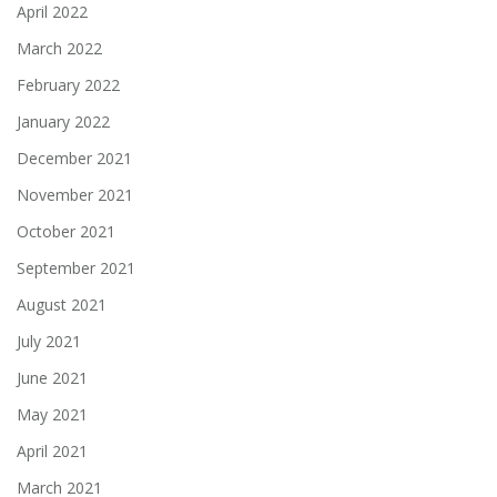
April 2022
March 2022
February 2022
January 2022
December 2021
November 2021
October 2021
September 2021
August 2021
July 2021
June 2021
May 2021
April 2021
March 2021