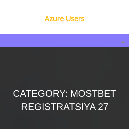
Azure Users
CATEGORY: MOSTBET
REGISTRATSIYA 27