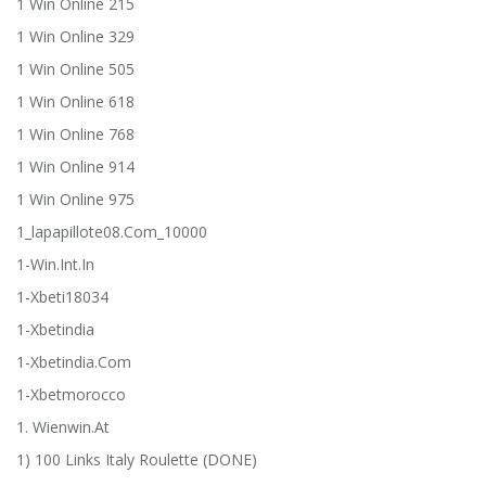
1 Win Online 215
1 Win Online 329
1 Win Online 505
1 Win Online 618
1 Win Online 768
1 Win Online 914
1 Win Online 975
1_lapapillote08.com_10000
1-Win.int.in
1-Xbeti18034
1-Xbetindia
1-Xbetindia.com
1-Xbetmorocco
1. Wienwin.at
1) 100 Links Italy Roulette (DONE)