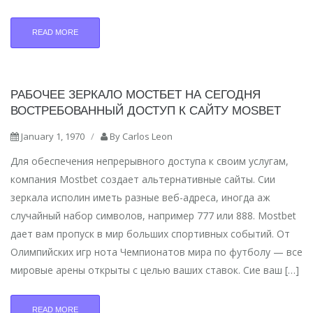
READ MORE
РАБОЧЕЕ ЗЕРКАЛО МОСТБЕТ НА СЕГОДНЯ
ВОСТРЕБОВАННЫЙ ДОСТУП К САЙТУ MOSBET
January 1, 1970
/
By
Carlos Leon
Для обеспечения непрерывного доступа к своим услугам,
компания Mostbet создает альтернативные сайты. Сии
зеркала исполин иметь разные веб-адреса, иногда аж
случайный набор символов, например 777 или 888. Mostbet
дает вам пропуск в мир больших спортивных событий. От
Олимпийских игр нота Чемпионатов мира по футболу — все
мировые арены открыты с целью ваших ставок. Сие ваш […]
READ MORE