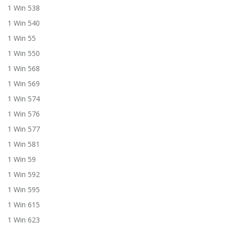
1 Win 538
1 Win 540
1 Win 55
1 Win 550
1 Win 568
1 Win 569
1 Win 574
1 Win 576
1 Win 577
1 Win 581
1 Win 59
1 Win 592
1 Win 595
1 Win 615
1 Win 623