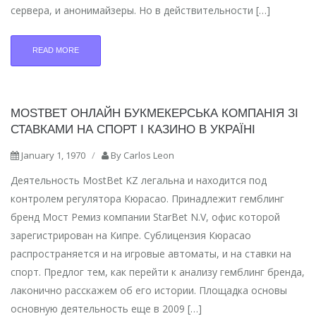
сервера, и анонимайзеры. Но в действительности […]
READ MORE
MOSTBET ОНЛАЙН БУКМЕКЕРСЬКА КОМПАНІЯ ЗІ
СТАВКАМИ НА СПОРТ І КАЗИНО В УКРАЇНІ
January 1, 1970
/
By
Carlos Leon
Деятельность MostBet KZ легальна и находится под
контролем регулятора Кюрасао. Принадлежит гемблинг
бренд Мост Ремиз компании StarBet N.V, офис которой
зарегистрирован на Кипре. Сублицензия Кюрасао
распространяется и на игровые автоматы, и на ставки на
спорт. Предлог тем, как перейти к анализу гемблинг бренда,
лаконично расскажем об его истории. Площадка основы
основную деятельность еще в 2009 […]