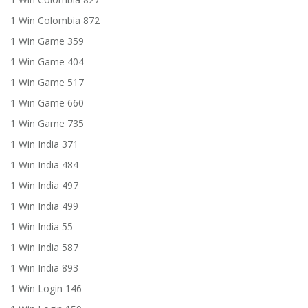
1 Win Colombia 872
1 Win Game 359
1 Win Game 404
1 Win Game 517
1 Win Game 660
1 Win Game 735
1 Win India 371
1 Win India 484
1 Win India 497
1 Win India 499
1 Win India 55
1 Win India 587
1 Win India 893
1 Win Login 146