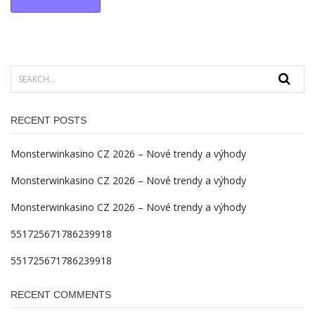
RECENT POSTS
Monsterwinkasino CZ 2026 – Nové trendy a výhody
Monsterwinkasino CZ 2026 – Nové trendy a výhody
Monsterwinkasino CZ 2026 – Nové trendy a výhody
551725671786239918
551725671786239918
RECENT COMMENTS