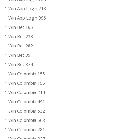
1 Win App Login 718
1 Win App Login 996
1 Win Bet 165
1 Win Bet 233
1 Win Bet 282
1 Win Bet 35
1 Win Bet 874
1 Win Colombia 155
1 Win Colombia 156
1 Win Colombia 214
1 Win Colombia 491
1 Win Colombia 632
1 Win Colombia 668
1 Win Colombia 781
1 Win Colombia 827