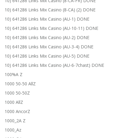
10) 641286 Links Mix Casino (8-CA-FR) DONE
10) 641286 Links Mix Casino (8-CA) (2) DONE
10) 641286 Links Mix Casino (AU-1) DONE
10) 641286 Links Mix Casino (AU-10-11) DONE
10) 641286 Links Mix Casino (AU-2) DONE
10) 641286 Links Mix Casino (AU-3-4) DONE
10) 641286 Links Mix Casino (AU-5) DONE
10) 641286 Links Mix Casino (AU-6-7chast) DONE
100%A Z
1000 50-50 AllZ
1000 50-50Z
1000 AllZ
1000 AncorZ
1000_2A Z
1000_Az