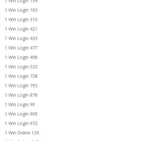
1 Win Login 159
1 Win Login 183
1 Win Login 310
1 Win Login 421
1 Win Login 433
1 Win Login 477
1 Win Login 498
1 Win Login 523
1 Win Login 728
1 Win Login 793
1 Win Login 878
1 Win Login 90
1 Win Login 909
1 Win Login 972
1 Win Online 139