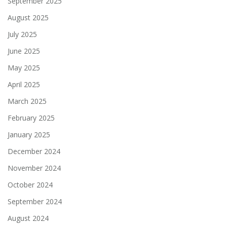
September 2025
August 2025
July 2025
June 2025
May 2025
April 2025
March 2025
February 2025
January 2025
December 2024
November 2024
October 2024
September 2024
August 2024