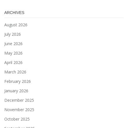
ARCHIVES
August 2026
July 2026
June 2026
May 2026
April 2026
March 2026
February 2026
January 2026
December 2025
November 2025
October 2025