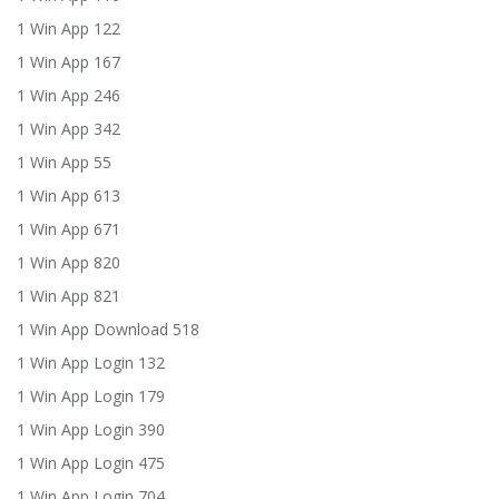
1 Win App 122
1 Win App 167
1 Win App 246
1 Win App 342
1 Win App 55
1 Win App 613
1 Win App 671
1 Win App 820
1 Win App 821
1 Win App Download 518
1 Win App Login 132
1 Win App Login 179
1 Win App Login 390
1 Win App Login 475
1 Win App Login 704