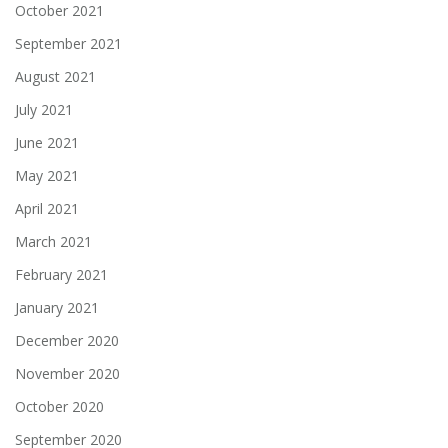
October 2021
September 2021
August 2021
July 2021
June 2021
May 2021
April 2021
March 2021
February 2021
January 2021
December 2020
November 2020
October 2020
September 2020