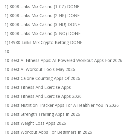
1) 8008 Links Mix Casino (1-CZ) DONE
1) 8008 Links Mix Casino (2-HR) DONE
1) 8008 Links Mix Casino (3-HU) DONE
1) 8008 Links Mix Casino (5-NO) DONE
1)14980 Links Mix Crypto Betting DONE
10
10 Best AI Fitness Apps: AI-Powered Workout Apps For 2026
10 Best AI Workout Tools May 2026
10 Best Calorie Counting Apps Of 2026
10 Best Fitness And Exercise Apps
10 Best Fitness And Exercise Apps 2026
10 Best Nutrition Tracker Apps For A Healthier You In 2026
10 Best Strength Training Apps In 2026
10 Best Weight Loss Apps 2026
10 Best Workout Apps For Beginners In 2026