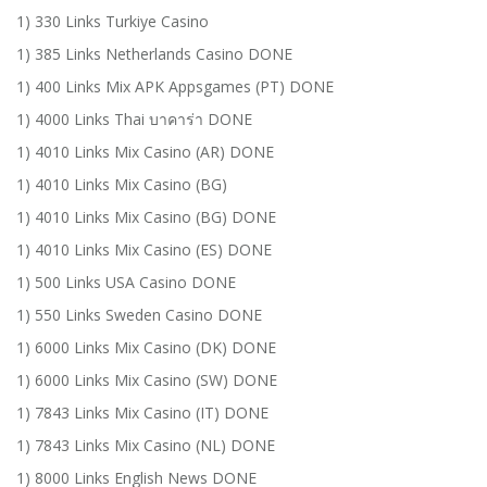
1) 330 Links Turkiye Casino
1) 385 Links Netherlands Casino DONE
1) 400 Links Mix APK Appsgames (PT) DONE
1) 4000 Links Thai บาคาร่า DONE
1) 4010 Links Mix Casino (AR) DONE
1) 4010 Links Mix Casino (BG)
1) 4010 Links Mix Casino (BG) DONE
1) 4010 Links Mix Casino (ES) DONE
1) 500 Links USA Casino DONE
1) 550 Links Sweden Casino DONE
1) 6000 Links Mix Casino (DK) DONE
1) 6000 Links Mix Casino (SW) DONE
1) 7843 Links Mix Casino (IT) DONE
1) 7843 Links Mix Casino (NL) DONE
1) 8000 Links English News DONE