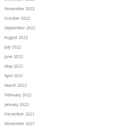
November 2022
October 2022
September 2022
August 2022
July 2022
June 2022
May 2022
April 2022
March 2022
February 2022
January 2022
December 2021
November 2021