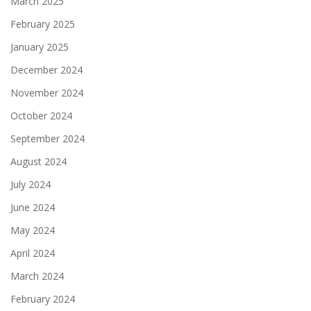
March 2025
February 2025
January 2025
December 2024
November 2024
October 2024
September 2024
August 2024
July 2024
June 2024
May 2024
April 2024
March 2024
February 2024