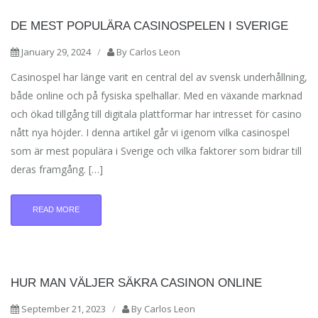
DE MEST POPULÄRA CASINOSPELEN I SVERIGE
January 29, 2024
/
By
Carlos Leon
Casinospel har länge varit en central del av svensk underhållning,
både online och på fysiska spelhallar. Med en växande marknad
och ökad tillgång till digitala plattformar har intresset för casino
nått nya höjder. I denna artikel går vi igenom vilka casinospel
som är mest populära i Sverige och vilka faktorer som bidrar till
deras framgång. […]
READ MORE
HUR MAN VÄLJER SÄKRA CASINON ONLINE
September 21, 2023
/
By
Carlos Leon