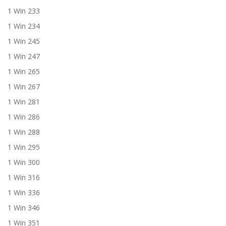
1 Win 233
1 Win 234
1 Win 245
1 Win 247
1 Win 265
1 Win 267
1 Win 281
1 Win 286
1 Win 288
1 Win 295
1 Win 300
1 Win 316
1 Win 336
1 Win 346
1 Win 351