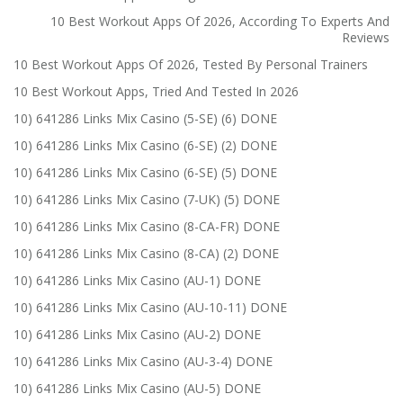
10 Best Workout Apps Of 2026, According To Experts And
Reviews
10 Best Workout Apps Of 2026, Tested By Personal Trainers
10 Best Workout Apps, Tried And Tested In 2026
10) 641286 Links Mix Casino (5-SE) (6) DONE
10) 641286 Links Mix Casino (6-SE) (2) DONE
10) 641286 Links Mix Casino (6-SE) (5) DONE
10) 641286 Links Mix Casino (7-UK) (5) DONE
10) 641286 Links Mix Casino (8-CA-FR) DONE
10) 641286 Links Mix Casino (8-CA) (2) DONE
10) 641286 Links Mix Casino (AU-1) DONE
10) 641286 Links Mix Casino (AU-10-11) DONE
10) 641286 Links Mix Casino (AU-2) DONE
10) 641286 Links Mix Casino (AU-3-4) DONE
10) 641286 Links Mix Casino (AU-5) DONE