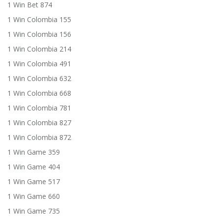
1 Win Bet 874
1 Win Colombia 155
1 Win Colombia 156
1 Win Colombia 214
1 Win Colombia 491
1 Win Colombia 632
1 Win Colombia 668
1 Win Colombia 781
1 Win Colombia 827
1 Win Colombia 872
1 Win Game 359
1 Win Game 404
1 Win Game 517
1 Win Game 660
1 Win Game 735