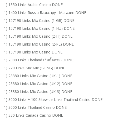
1) 1350 Links Arabic Casino DONE
1) 1400 Links Russia Блэкспрут Магазин DONE
1) 157190 Links Mix Casino (1-GR) DONE
1) 157190 Links Mix Casino (1-HU) DONE
1) 157190 Links Mix Casino (2-FI) DONE
1) 157190 Links Mix Casino (2-PL) DONE
1) 157190 Links Mix Casino DONE
1) 2000 Links Thailand เว็บซื้อหวย (DONE)
1) 220 Links Mix Mix (1-ENG) DONE
1) 28380 Links Mix Casino (UK-1) DONE
1) 28380 Links Mix Casino (UK-2) DONE
1) 28380 Links Mix Casino (UK-3) DONE
1) 3000 Links + 100 Sitewide Links Thailand Casino DONE
1) 3000 Links Thailand Casino DONE
1) 330 Links Canada Casino DONE