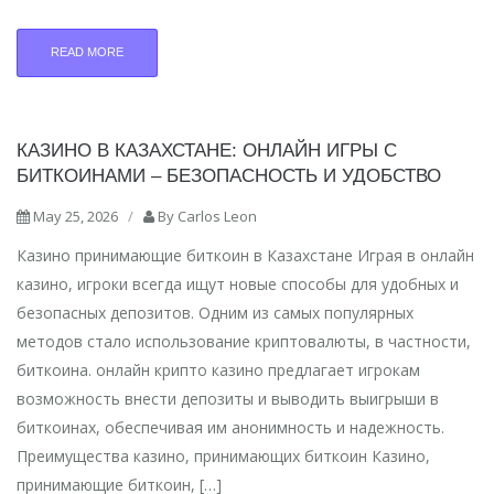
READ MORE
КАЗИНО В КАЗАХСТАНЕ: ОНЛАЙН ИГРЫ С
БИТКОИНАМИ – БЕЗОПАСНОСТЬ И УДОБСТВО
May 25, 2026
/
By
Carlos Leon
Казино принимающие биткоин в Казахстане Играя в онлайн
казино, игроки всегда ищут новые способы для удобных и
безопасных депозитов. Одним из самых популярных
методов стало использование криптовалюты, в частности,
биткоина. онлайн крипто казино предлагает игрокам
возможность внести депозиты и выводить выигрыши в
биткоинах, обеспечивая им анонимность и надежность.
Преимущества казино, принимающих биткоин Казино,
принимающие биткоин, […]