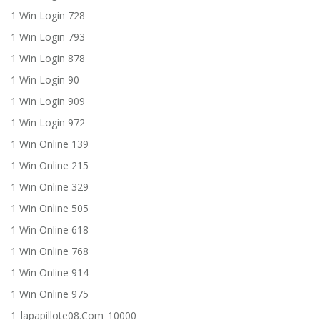
1 Win Login 728
1 Win Login 793
1 Win Login 878
1 Win Login 90
1 Win Login 909
1 Win Login 972
1 Win Online 139
1 Win Online 215
1 Win Online 329
1 Win Online 505
1 Win Online 618
1 Win Online 768
1 Win Online 914
1 Win Online 975
1_lapapillote08.com_10000