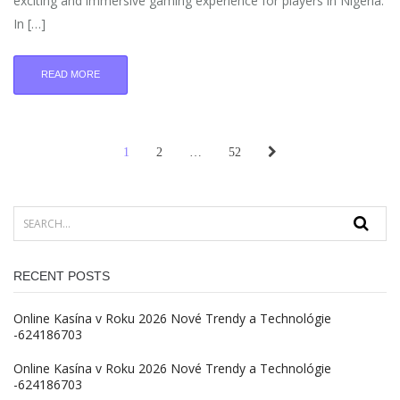
exciting and immersive gaming experience for players in Nigeria.
In […]
READ MORE
1
2
…
52
RECENT POSTS
Online Kasína v Roku 2026 Nové Trendy a Technológie
-624186703
Online Kasína v Roku 2026 Nové Trendy a Technológie
-624186703