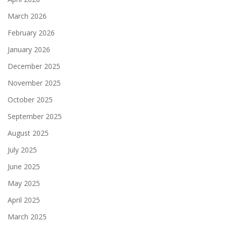
March 2026
February 2026
January 2026
December 2025
November 2025
October 2025
September 2025
August 2025
July 2025
June 2025
May 2025
April 2025
March 2025