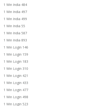
1 Win India 484
1 Win India 497
1 Win India 499
1 Win India 55
1 Win India 587
1 Win India 893
1 Win Login 146
1 Win Login 159
1 Win Login 183
1 Win Login 310
1 Win Login 421
1 Win Login 433
1 Win Login 477
1 Win Login 498
1 Win Login 523