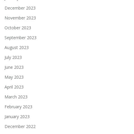
December 2023
November 2023
October 2023
September 2023
August 2023
July 2023
June 2023
May 2023
April 2023
March 2023
February 2023
January 2023
December 2022