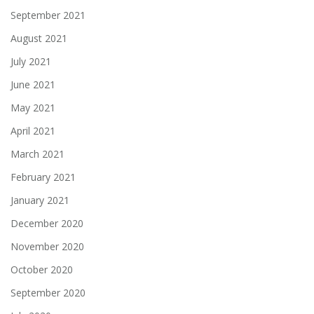
September 2021
August 2021
July 2021
June 2021
May 2021
April 2021
March 2021
February 2021
January 2021
December 2020
November 2020
October 2020
September 2020