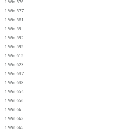
1 Win 576
1 Win 577
1 Win 581
1 Win 59
1 Win 592
1 Win 595
1 Win 615
1 Win 623
1 Win 637
1 Win 638
1 Win 654
1 Win 656
1 Win 66
1 Win 663
1 Win 665