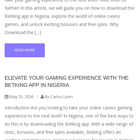
further! In this article, we will guide you on how to download the
Betking app in Nigeria, explore the world of online casino
games, and unlock exciting bonuses and free spins. Why
Download the […]
READ MORE
ELEVATE YOUR GAMING EXPERIENCE WITH THE
BETKING APP IN NIGERIA
May 25, 2026
/
By
Carlos Leon
Introduction Are you looking to take your online casino gaming
experience to the next level? In Nigeria, one of the best ways to
do this is by downloading the Betking app. With a wide range of
slots, bonuses, and free spins available, Betking offers an