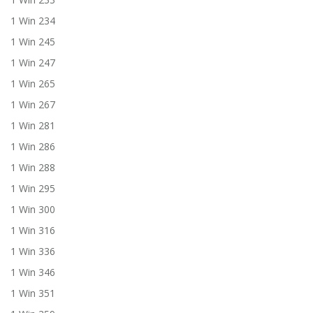
1 Win 234
1 Win 245
1 Win 247
1 Win 265
1 Win 267
1 Win 281
1 Win 286
1 Win 288
1 Win 295
1 Win 300
1 Win 316
1 Win 336
1 Win 346
1 Win 351