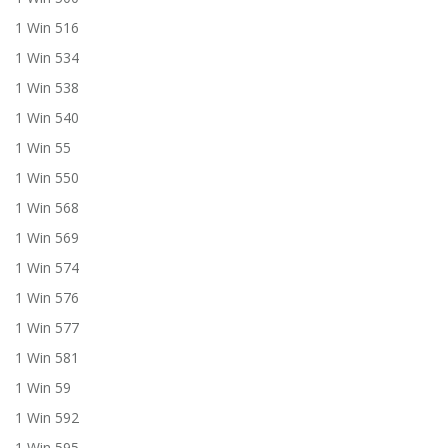
1 Win 516
1 Win 534
1 Win 538
1 Win 540
1 Win 55
1 Win 550
1 Win 568
1 Win 569
1 Win 574
1 Win 576
1 Win 577
1 Win 581
1 Win 59
1 Win 592
1 Win 595