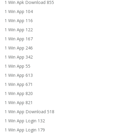
1 Win Apk Download 855
1 Win App 104
1 Win App 116
1 Win App 122
1 Win App 167
1 Win App 246
1 Win App 342
1 Win App 55
1 Win App 613
1 Win App 671
1 Win App 820
1 Win App 821
1 Win App Download 518
1 Win App Login 132
1 Win App Login 179