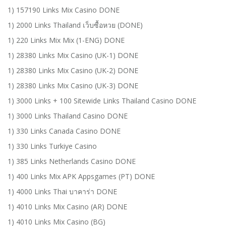
1) 157190 Links Mix Casino DONE
1) 2000 Links Thailand เว็บซื้อหวย (DONE)
1) 220 Links Mix Mix (1-ENG) DONE
1) 28380 Links Mix Casino (UK-1) DONE
1) 28380 Links Mix Casino (UK-2) DONE
1) 28380 Links Mix Casino (UK-3) DONE
1) 3000 Links + 100 Sitewide Links Thailand Casino DONE
1) 3000 Links Thailand Casino DONE
1) 330 Links Canada Casino DONE
1) 330 Links Turkiye Casino
1) 385 Links Netherlands Casino DONE
1) 400 Links Mix APK Appsgames (PT) DONE
1) 4000 Links Thai บาคาร่า DONE
1) 4010 Links Mix Casino (AR) DONE
1) 4010 Links Mix Casino (BG)