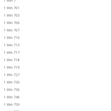
1 Win 7
1 Win 701
1 Win 703
1 Win 706
1 Win 707
1 Win 710
1 Win 713
1 Win 717
1 Win 718
1 Win 719
1 Win 727
1 Win 730
1 Win 736
1 Win 746
1 Win 759