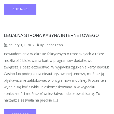
READ MORE
LEGALNA STRONA KASYNA INTERNETOWEGO
January 1, 1970
/
By
Carlos Leon
Powiadomienia w okresie faktycznym o transakcjach a także
możliwość blokowania kart w programów dodatkowo
zwiększają bezpieczeństwo. W wypadku zgubienia karty Revolut
Casino lub podejrzenia nieautoryzowanej umowy, możesz ją
błyskawicznie zablokować w programów mobilnej. Proces ten
wydaje się być szybki i nieskomplikowany, a w wypadku
konieczności możesz również łatwo odblokować kartę. To
narzędzie zezwala na prędkie […]